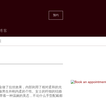
预约
博客
援
白金做了拉丝效果，内部则用了相对柔和的光
比喻男生外刚内柔的个性。女士的纤细的结婚
带着一种温婉的美态，不论什么手型配戴都