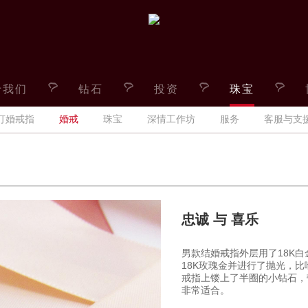
于我们
钻石
投资
珠宝
订婚戒指
婚戒
珠宝
深情工作坊
服务
客服与支
忠诚 与 喜乐
男款结婚戒指外层用了18K
18K玫瑰金并进行了抛光，
戒指上镂上了半圈的小钻石，
非常适合。