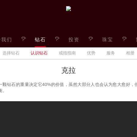
于我们
钻石
投资
珠宝
选择钻石
认识钻石
戒指指南
优势
服务
相册
克拉
一颗钻石的重量决定它40%的价值，虽然大部分人也会认为愈大愈好，
衡。