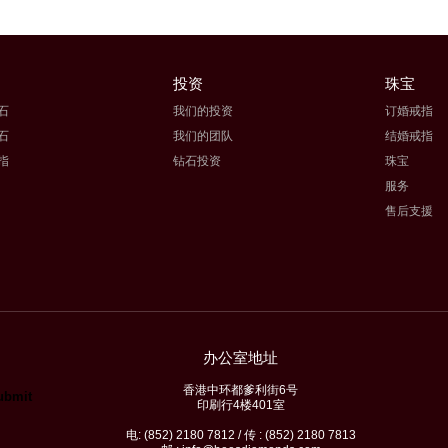
投资
珠宝
石
我们的投资
订婚戒指
石
我们的团队
结婚戒指
指
钻石投资
珠宝
服务
售后支援
办公室地址
香港中环都爹利街6号
印刷行4楼401室
电: (852) 2180 7812 / 传 : (852) 2180 7813