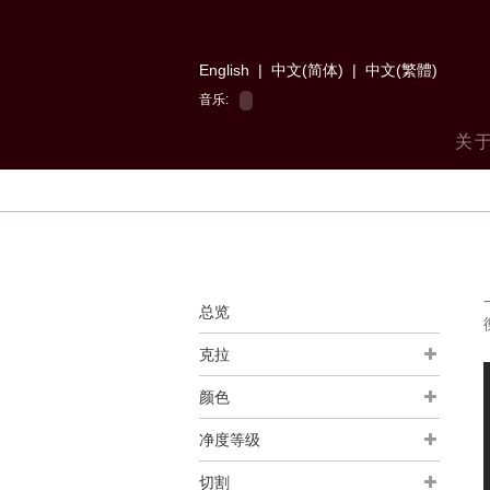
English
|
中文(简体)
|
中文(繁體)
音乐:
关
总览
克拉
颜色
净度等级
切割