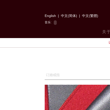
English
|
中文(简体)
|
中文(繁體)
音乐:
关
订婚戒指