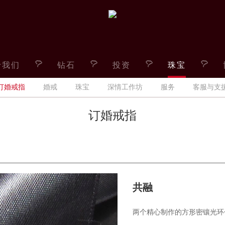
于我们
钻石
投资
珠宝
订婚戒指
婚戒
珠宝
深情工作坊
服务
客服与支
订婚戒指
共融
两个精心制作的方形密镶光环