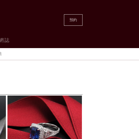
預約
網誌
務