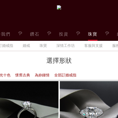
於我們
鑽石
投資
珠寶
訂婚戒指
婚戒
珠寶
深情工作坊
客服與支援
服
選擇形狀
光十色
懷舊古典
為妳鍾情
全部訂婚戒指