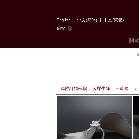
English
|
中文(简体)
|
中文(繁體)
音樂:
關
單鑽訂婚戒指
閃爍生輝
三重奏
五