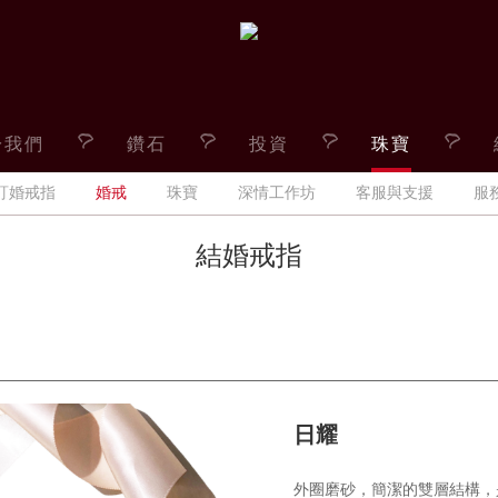
於我們
鑽石
投資
珠寶
訂婚戒指
婚戒
珠寶
深情工作坊
客服與支援
服
結婚戒指
日耀
外圈磨砂，簡潔的雙層結構，