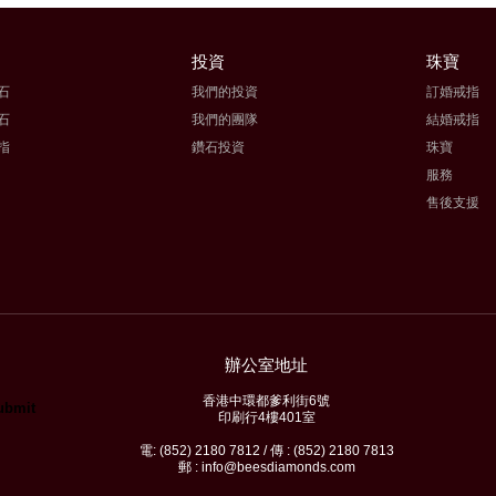
投資
珠寶
石
我們的投資
訂婚戒指
石
我們的團隊
結婚戒指
指
鑽石投資
珠寶
服務
售後支援
辦公室地址
香港中環都爹利街6號
印刷行4樓401室
電: (852) 2180 7812 / 傳 : (852) 2180 7813
郵 : info@beesdiamonds.com