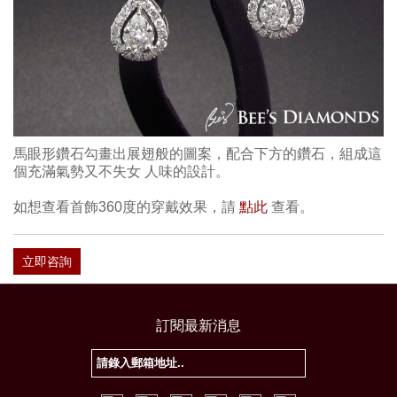
馬眼形鑽石勾畫出展翅般的圖案，配合下方的鑽石，組成這
個充滿氣勢又不失女 人味的設計。
如想查看首飾360度的穿戴效果，請
點此
查看。
立即咨詢
訂閱最新消息