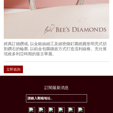
經典訂婚鑽戒, 以金銀絲細工及細密鑲釘圍繞圓形明亮式切
割鑽石的輪廓, 以鉑金包圍鑲嵌方式打造流利線條。充分展
現維多利亞時期的復古華麗。
立即咨詢
訂閱最新消息