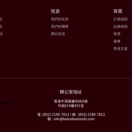
投資
珠寶
石
我們的投資
訂婚戒指
石
我們的團隊
結婚戒指
指
鑽石投資
珠寶
服務
售後支援
辦公室地址
香港中環都爹利街6號
印刷行4樓401室
電: (852) 2180 7812 / 傳 : (852) 2180 7813
郵 : info@beesdiamonds.com