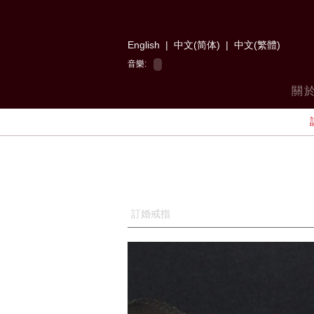
English
|
中文(简体)
|
中文(繁體)
音樂:
關
訂婚戒指