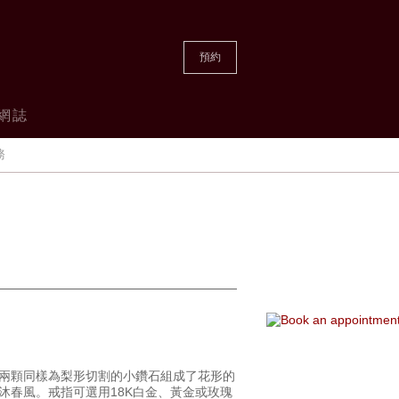
預約
網誌
務
兩顆同樣為梨形切割的小鑽石組成了花形的
沐春風。戒指可選用18K白金、黃金或玫瑰