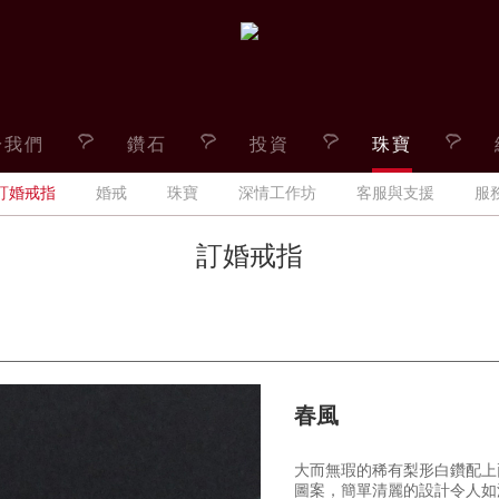
於我們
鑽石
投資
珠寶
訂婚戒指
婚戒
珠寶
深情工作坊
客服與支援
服
訂婚戒指
春風
大而無瑕的稀有梨形白鑽配上
圖案，簡單清麗的設計令人如